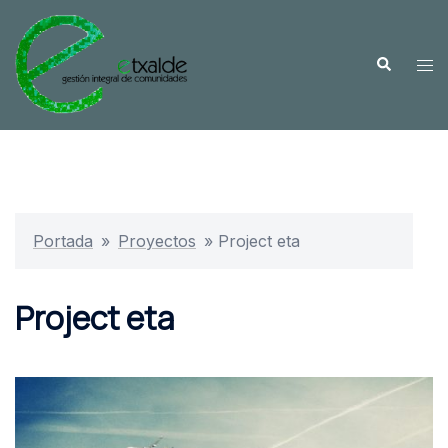
Saltar
al
Buscar
contenido
Alte
me
Portada
»
Proyectos
»
Project eta
Project eta