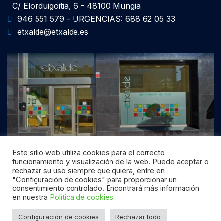
C/ Elorduigoitia, 6 - 48100 Mungia
946 551 579 - URGENCIAS: 688 62 05 33
etxalde@etxalde.es
Este sitio web utiliza cookies para el correcto
funcionamiento y visualización de la web. Puede aceptar o
rechazar su uso siempre que quiera, entre en
"Configuración de cookies" para proporcionar un
consentimiento controlado. Encontrará más información
© 2026 Etxalde
en nuestra
Política de cookies
Desarrollado por
NetFincas
|
Aviso Legal
|
Política de
Configuración de cookies
Rechazar todo
Privacidad
|
Política de cookies